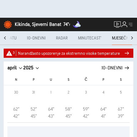
Kikinda, Sjeverni Banat
74°
F
PO SATU
10-DNEVNI
RADAR
MINUTECAST®
MJESEČNO
3
Narandžasto upozorenje za ekstremno visoke temperature
april
2025
10-DNEVNI
N
P
U
S
Č
P
S
30
31
1
2
3
4
5
62°
52°
64°
58°
59°
64°
67°
42°
45°
43°
45°
42°
41°
39°