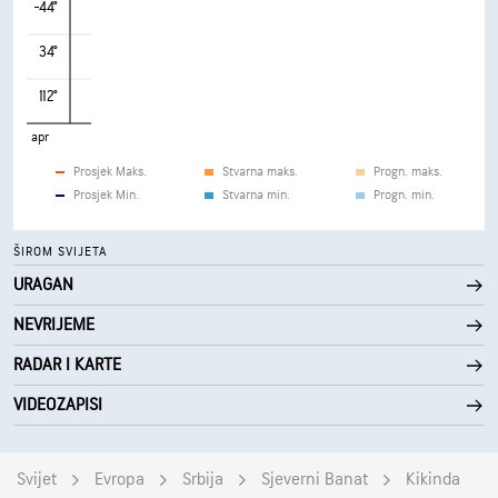
-44°
34°
112°
apr
Prosjek Maks.
Stvarna maks.
Progn. maks.
Prosjek Min.
Stvarna min.
Progn. min.
ŠIROM SVIJETA
URAGAN
NEVRIJEME
RADAR I KARTE
VIDEOZAPISI
Svijet
Evropa
Srbija
Sjeverni Banat
Kikinda