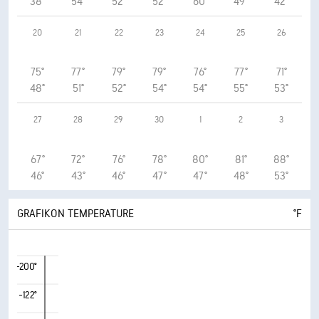
38°
54°
52°
52°
60°
49°
42°
20
21
22
23
24
25
26
75°
77°
79°
79°
76°
77°
71°
48°
51°
52°
54°
54°
55°
53°
27
28
29
30
1
2
3
67°
72°
76°
78°
80°
81°
88°
46°
43°
46°
47°
47°
48°
53°
GRAFIKON TEMPERATURE
°F
-200°
-122°