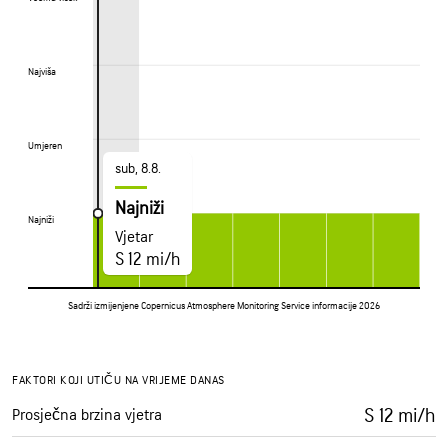
Najviša
Najviša
Umjeren
Umjeren
sub, 8.8.
Najniži
Najniži
Najniži
Vjetar
S 12 mi/h
Sadrži izmijenjene Copernicus Atmosphere Monitoring Service informacije 2026
FAKTORI KOJI UTIČU NA VRIJEME DANAS
S 12 mi/h
Prosječna brzina vjetra