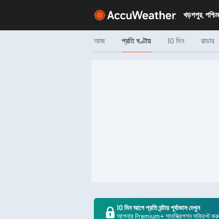
খড়গপুর, পশ্চিমব
আজ
প্রতি ঘণ্টায়
10 দিন
রাডার
10 দিন আগে প্রতি ঘন্টার পূর্বাভাস দেখুন
আপনার Premium+ সাবস্ক্রিপশন সক্রিপ্ট কর