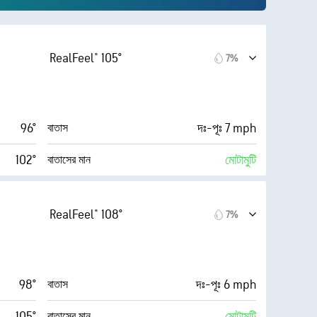
RealFeel® 105°
7%
96°
দঃ-পূঃ 7 mph
বাতাস
102°
মোটামুটি
বাতাসের মান
5 (মাঝারি)
AccuLumen Brightness Index™
.0 (উচ্চ)
RealFeel® 108°
7%
76%
মেঘে ঢাকা
13 mph
6 মাইল
দৃষ্টিগ্রাহ্যতা
79%
30000
মাটি থেকে মেঘের উচ্চতা (Cloud
98°
দঃ-পূঃ 6 mph
বাতাস
80° F
Ceiling)
ফুট
105°
মোটামুটি
বাতাসের মান