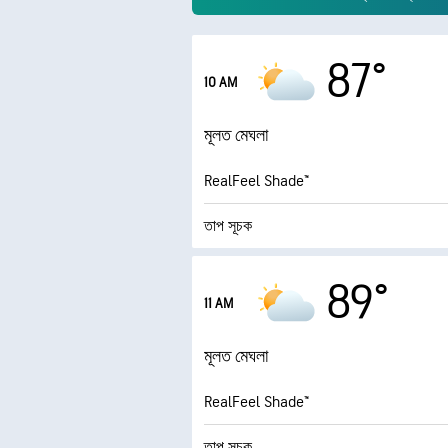
87°
10 AM
মূলত মেঘলা
RealFeel Shade™
তাপ সূচক
6
সর্বোচ্চ অতিবেগুনি সূচক
89°
11 AM
দমকা বাতাস
মূলত মেঘলা
আর্দ্রতা
RealFeel Shade™
ডিউ পয়েন্ট
তাপ সূচক