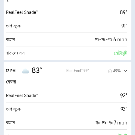
87%
আর্দ্রতা
89°
RealFeel Shade™
77° F
ডিউ পয়েন্ট
91°
তাপ সূচক
1 (অন্ধকার)
AccuLumen Brightness Index™
দঃ-দঃ-পঃ 6 mph
বাতাস
99%
মেঘে ঢাকা
মোটামুটি
বাতাসের মান
5 মাইল
দৃষ্টিগ্রাহ্যতা
2.6 (মাঝারি)
সর্বোচ্চ অতিবেগুনি সূচক
83°
RealFeel® 99°
12 PM
49%
19200 ফুট
মাটি থেকে মেঘের উচ্চতা (Cloud Ceiling)
12 mph
দমকা বাতাস
মেঘলা
84%
আর্দ্রতা
92°
RealFeel Shade™
77° F
ডিউ পয়েন্ট
93°
তাপ সূচক
1 (অন্ধকার)
AccuLumen Brightness Index™
দঃ-দঃ-পঃ 7 mph
বাতাস
98%
মেঘে ঢাকা