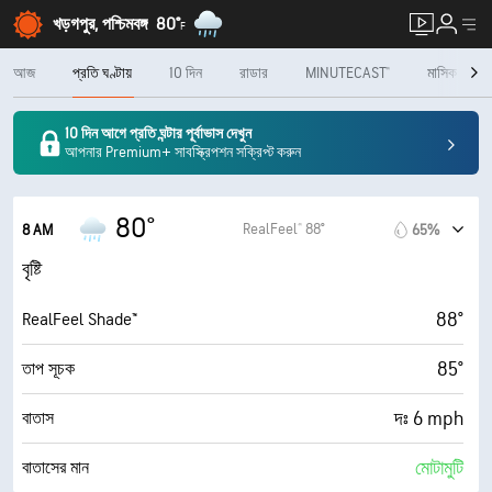
খড়গপুর, পশ্চিমবঙ্গ
80°
F
আজ
প্রতি ঘণ্টায়
10 দিন
রাডার
MINUTECAST®
মাসিক
10 দিন আগে প্রতি ঘন্টার পূর্বাভাস দেখুন
আপনার Premium+ সাবস্ক্রিপশন সক্রিপ্ট করুন
80°
RealFeel® 88°
8 AM
65%
বৃষ্টি
88°
RealFeel Shade™
85°
তাপ সূচক
দঃ 6 mph
বাতাস
মোটামুটি
বাতাসের মান