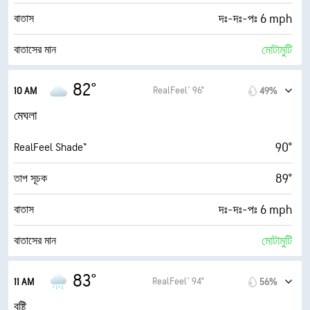
দঃ-দঃ-পঃ 6 mph
বাতাস
মোটামুটি
বাতাসের মান
1.8 (নিম্ন)
সর্বোচ্চ অতিবেগুনি সূচক
82°
RealFeel® 96°
10 AM
49%
12 mph
দমকা বাতাস
মেঘলা
89%
আর্দ্রতা
90°
RealFeel Shade™
77° F
ডিউ পয়েন্ট
89°
তাপ সূচক
1 (অন্ধকার)
AccuLumen Brightness Index™
দঃ-দঃ-পঃ 6 mph
বাতাস
99%
মেঘে ঢাকা
মোটামুটি
বাতাসের মান
5 মাইল
দৃষ্টিগ্রাহ্যতা
3.0 (মাঝারি)
সর্বোচ্চ অতিবেগুনি সূচক
83°
RealFeel® 94°
11 AM
56%
19200 ফুট
মাটি থেকে মেঘের উচ্চতা (Cloud Ceiling)
12 mph
দমকা বাতাস
বৃষ্টি