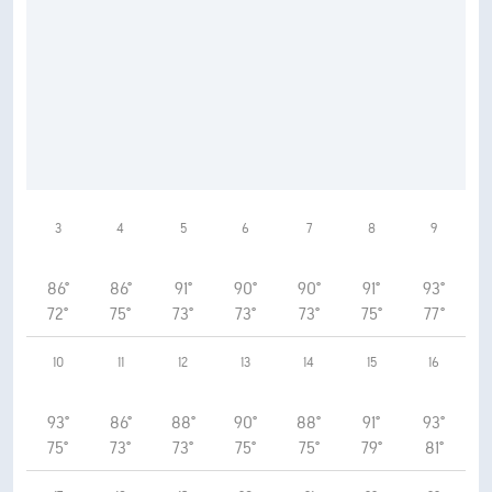
3
4
5
6
7
8
9
86°
86°
91°
90°
90°
91°
93°
72°
75°
73°
73°
73°
75°
77°
10
11
12
13
14
15
16
93°
86°
88°
90°
88°
91°
93°
75°
73°
73°
75°
75°
79°
81°