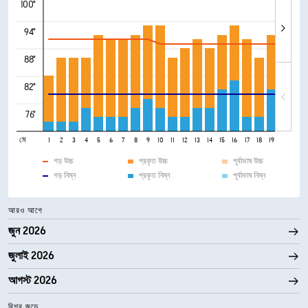
100°
94°
88°
82°
76°
মে
1
2
3
4
5
6
7
8
9
10
11
12
13
14
15
16
17
18
19
20
21
গড় উচ্চ
প্রকৃত উচ্চ
পূর্বাভাষ উচ্চ
গড় নিম্ন
প্রকৃত নিম্ন
পূর্বাভাষ নিম্ন
আরও আগে
জুন 2026
জুলাই 2026
আগস্ট 2026
বিশ্ব জুড়ে