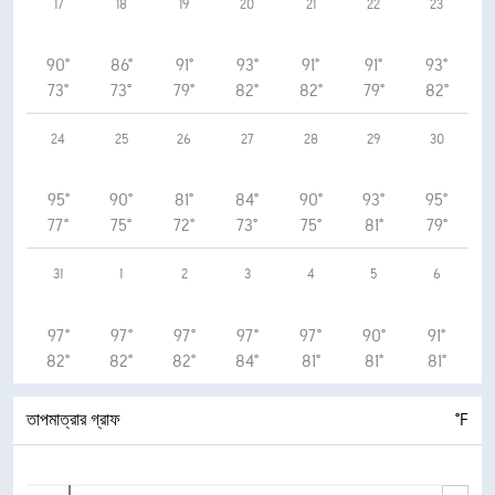
17
18
19
20
21
22
23
90°
86°
91°
93°
91°
91°
93°
73°
73°
79°
82°
82°
79°
82°
24
25
26
27
28
29
30
95°
90°
81°
84°
90°
93°
95°
77°
75°
72°
73°
75°
81°
79°
31
1
2
3
4
5
6
97°
97°
97°
97°
97°
90°
91°
82°
82°
82°
84°
81°
81°
81°
তাপমাত্রার গ্রাফ
°F