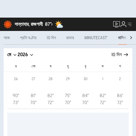
সান্তাহার, রাজশাহী
87°
F
আজ
প্রতি ঘণ্টায়
10 দিন
রাডার
MINUTECAST®
মাসিক
মে
2026
10 দিন
র
সো
ম
বু
বৃ
শু
শ
26
27
28
29
30
1
2
90°
81°
82°
75°
84°
82°
86°
73°
70°
72°
70°
70°
72°
72°