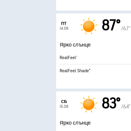
87°
ПТ
/67°
14.08
Ярко слънце
RealFeel®
RealFeel Shade™
83°
СБ
/64°
15.08
Ярко слънце