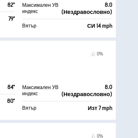
82°
8.0
Максимален УВ
индекс
(Нездравословно)
79°
СИ 14 mph
Вятър
0%
84°
8.0
Максимален УВ
индекс
(Нездравословно)
80°
Изт 7 mph
Вятър
0%