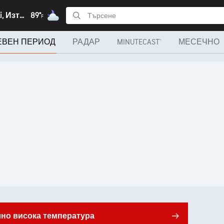
Monastiraki, Източна Македония и Тракия
89°
F
НЕВЕН ПЕРИОД
РАДАР
MINUTECAST®
МЕСЕЧНО
лно висока температура