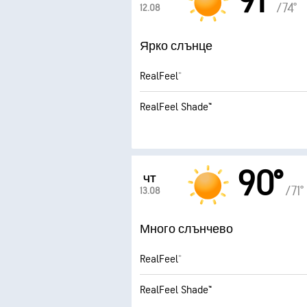
91°
/74°
12.08
Ярко слънце
RealFeel®
RealFeel Shade™
90°
ЧТ
/71°
13.08
Много слънчево
RealFeel®
RealFeel Shade™