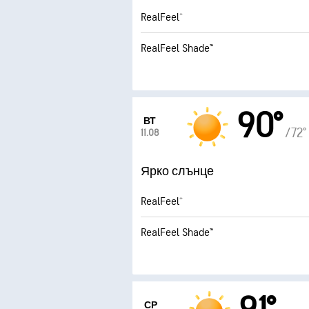
RealFeel®
RealFeel Shade™
90°
ВТ
/72°
11.08
Ярко слънце
RealFeel®
RealFeel Shade™
СР