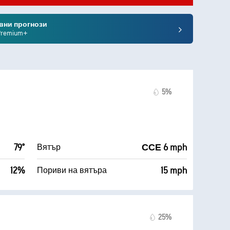
вни прогнози
Premium+
5%
79°
ССЕ 6 mph
Вятър
12%
15 mph
Пориви на вятъра
25%