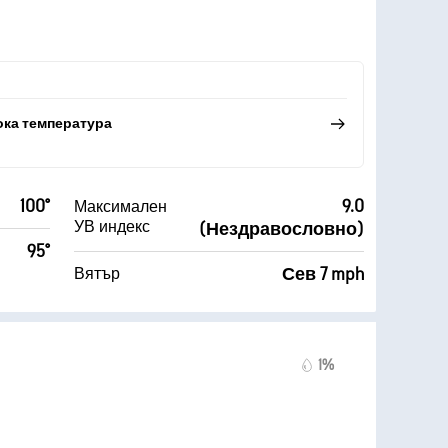
ока температура
100°
9.0
Максимален
УВ индекс
(Нездравословно)
95°
Сев 7 mph
Вятър
1%