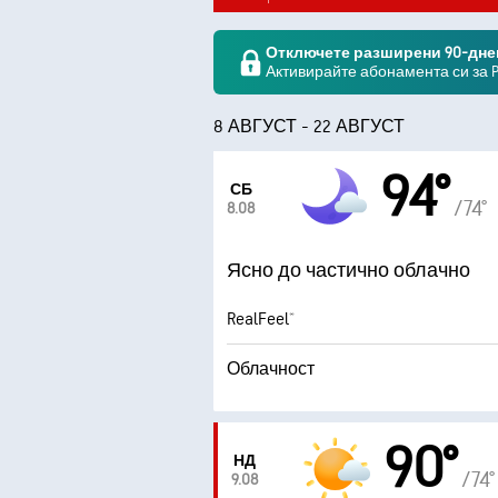
Отключете разширени 90-дне
Активирайте абонамента си за 
8 АВГУСТ - 22 АВГУСТ
94°
СБ
/74°
8.08
Ясно до частично облачно
RealFeel®
Облачност
90°
НД
/74°
9.08