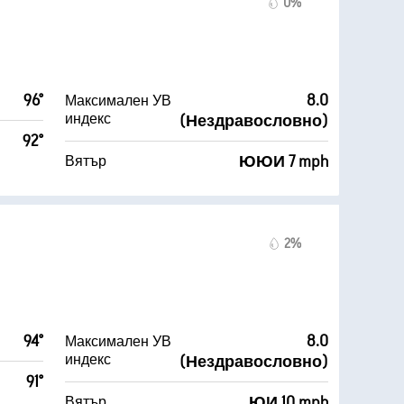
0%
96°
8.0
Максимален УВ
индекс
(Нездравословно)
92°
ЮЮИ 7 mph
Вятър
2%
94°
8.0
Максимален УВ
индекс
(Нездравословно)
91°
ЮИ 10 mph
Вятър