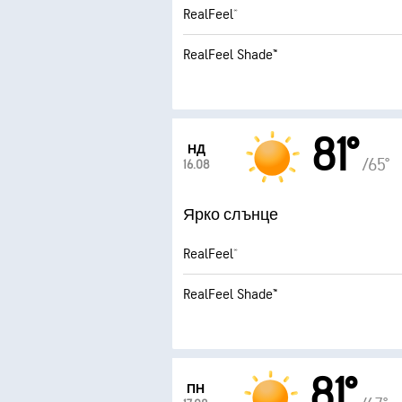
RealFeel®
RealFeel Shade™
81°
НД
/65°
16.08
Ярко слънце
RealFeel®
RealFeel Shade™
81°
ПН