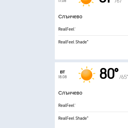
/67°
17.08
Слънчево
RealFeel®
RealFeel Shade™
80°
ВТ
/65°
18.08
Слънчево
RealFeel®
RealFeel Shade™