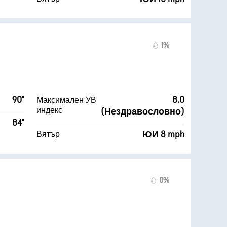
1%
90°
8.0
Максимален УВ
индекс
(Нездравословно)
84°
ЮИ 8 mph
Вятър
0%