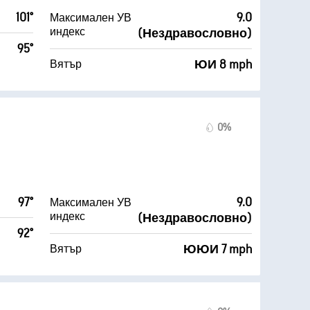
101°
9.0
Максимален УВ
индекс
(Нездравословно)
95°
ЮИ 8 mph
Вятър
0%
97°
9.0
Максимален УВ
индекс
(Нездравословно)
92°
ЮЮИ 7 mph
Вятър