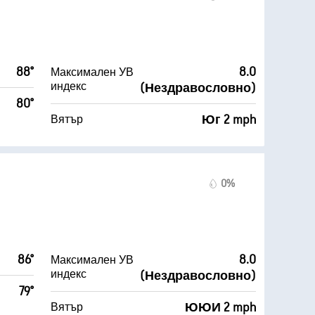
88°
8.0
Максимален УВ
индекс
(Нездравословно)
80°
Юг 2 mph
Вятър
0%
86°
8.0
Максимален УВ
индекс
(Нездравословно)
79°
ЮЮИ 2 mph
Вятър