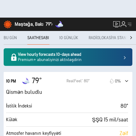
Maştağa, Bakı
79°
F
BU GÜN
SAATHESABI
10 GÜNLÜK
RADIOLOKASIYA STANSIYAS
View hourly forecasts 10-days ahead
Premium+ abunəliyinizi aktivləşdirin
79°
RealFeel® 80°
10 PM
0%
Qismən buludlu
80°
İstilik İndeksi
ŞŞQ 15 mil/saat
Külək
Zəif
Atmosfer havanın keyfiyyəti