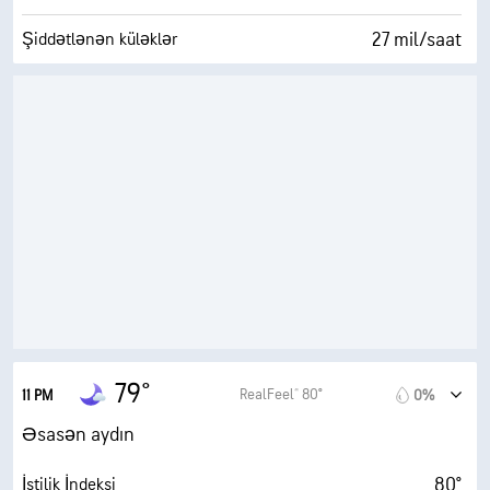
27 mil/saat
Şiddətlənən küləklər
78%
Rütubət
71° F
Şeh nöqtəsi
0 (Qaranlıq)
AccuLumen Brightness Index™
35%
Bulud örtüyü
10 mil
Görünmə
33400 ft
Buludların Aşağı Sərhədinin Hündürlüyü
79°
RealFeel® 80°
11 PM
0%
Əsasən aydın
80°
İstilik İndeksi