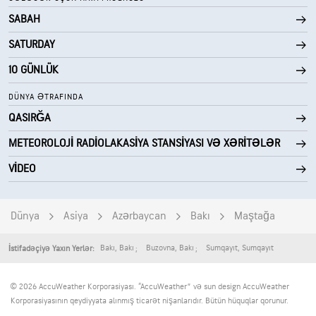
SABAH
SATURDAY
10 GÜNLÜK
DÜNYA ƏTRAFINDA
QASIRĞA
METEOROLOJI RADIOLAKASIYA STANSIYASI VƏ XƏRITƏLƏR
VIDEO
Dünya
Asiya
Azərbaycan
Bakı
Maştağa
Bakı
,
Bakı
Buzovna
,
Bakı
Sumqayıt
,
Sumqayıt
İstifadəçiyə Yaxın Yerlər:
© 2026 AccuWeather Korporasiyası. “AccuWeather” və sun design AccuWeather
Korporasiyasının qeydiyyata alınmış ticarət nişanlarıdır. Bütün hüquqlar qorunur.