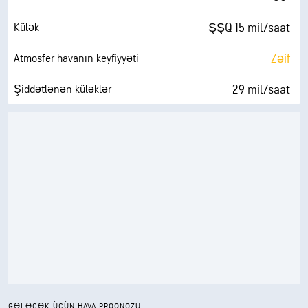
ŞŞQ 15 mil/saat
Külək
Zəif
Atmosfer havanın keyfiyyəti
29 mil/saat
Şiddətlənən küləklər
77%
Rütubət
71° F
Şeh nöqtəsi
0 (Qaranlıq)
AccuLumen Brightness Index™
28%
Bulud örtüyü
10 mil
Görünmə
30000 ft
Buludların Aşağı Sərhədinin Hündürlüyü
GƏLƏCƏK ÜÇÜN HAVA PROQNOZU