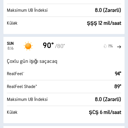
8.0 (Zərərli)
Maksimum UB İndeksi
ŞŞŞ 12 mil/saat
Külək
SUN
90°
/80°
1%
8.16
Çoxlu gün işığı saçacaq
94°
RealFeel®
89°
RealFeel Shade™
8.0 (Zərərli)
Maksimum UB İndeksi
ŞCŞ 6 mil/saat
Külək