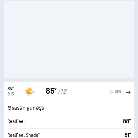
SAT
85°
/72°
13%
8.15
Əsasən günəşli
88°
RealFeel®
81°
RealFeel Shade™