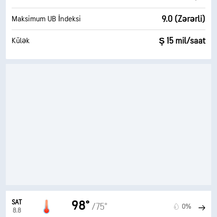
9.0 (Zərərli)
Maksimum UB İndeksi
Ş 15 mil/saat
Külək
SAT
98°
/75°
0%
8.8