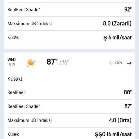
92°
RealFeel Shade™
8.0 (Zərərli)
Maksimum UB İndeksi
Ş 6 mil/saat
Külək
WED
87°
/76°
25%
8.19
Küləkli
88°
RealFeel®
87°
RealFeel Shade™
4.0 (Orta)
Maksimum UB İndeksi
ŞŞQ 16 mil/saat
Külək