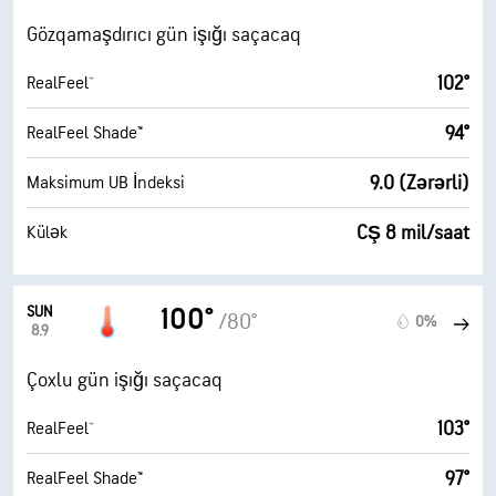
Gözqamaşdırıcı gün işığı saçacaq
102°
RealFeel®
94°
RealFeel Shade™
9.0 (Zərərli)
Maksimum UB İndeksi
CŞ 8 mil/saat
Külək
SUN
100°
/80°
0%
8.9
Çoxlu gün işığı saçacaq
103°
RealFeel®
97°
RealFeel Shade™