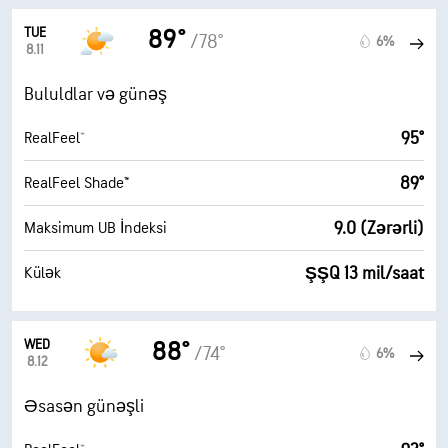
TUE
89°
/78°
6%
8.11
Bululdlar və günəş
95°
RealFeel®
89°
RealFeel Shade™
9.0 (Zərərli)
Maksimum UB İndeksi
ŞŞQ 13 mil/saat
Külək
WED
88°
/74°
6%
8.12
Əsasən günəşli