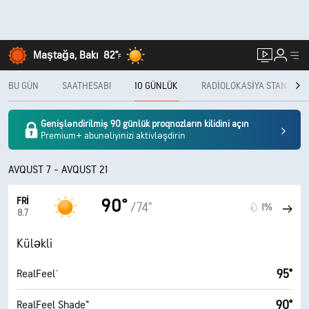
Maştağa, Bakı
82°
F
BU GÜN
SAATHESABI
10 GÜNLÜK
RADIOLOKASIYA STANSIYAS
Genişləndirilmiş 90 günlük proqnozların kilidini açın
Premium+ abunəliyinizi aktivləşdirin
AVQUST 7 - AVQUST 21
FRI
90°
/74°
1%
8.7
Küləkli
95°
RealFeel®
90°
RealFeel Shade™