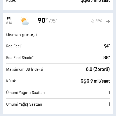
ŞŞQ 7 mil/saat
Külək
FRI
90°
/75°
55%
8.14
Qismən günəşli
94°
RealFeel®
88°
RealFeel Shade™
8.0 (Zərərli)
Maksimum UB İndeksi
QŞQ 9 mil/saat
Külək
1
Ümumi Yağıntı Saatları
1
Ümumi Yağış Saatları