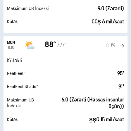
9.0 (Zərərli)
Maksimum UB İndeksi
CCŞ 6 mil/saat
Külək
MON
88°
/77°
1%
8.10
Küləkli
95°
RealFeel®
91°
RealFeel Shade™
6.0 (Zərərli (Həssas insanlar
Maksimum UB
İndeksi
üçün))
ŞŞQ 15 mil/saat
Külək