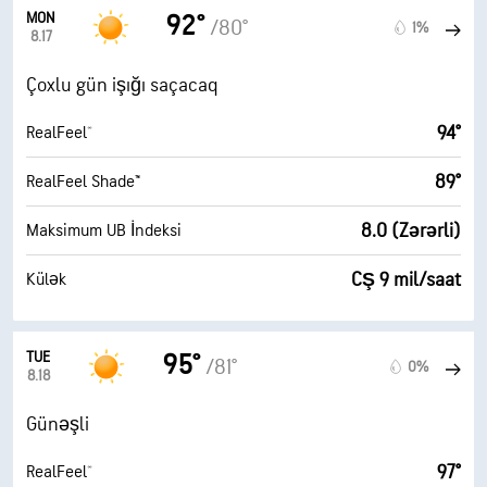
MON
92°
/80°
1%
8.17
Çoxlu gün işığı saçacaq
94°
RealFeel®
89°
RealFeel Shade™
8.0 (Zərərli)
Maksimum UB İndeksi
CŞ 9 mil/saat
Külək
TUE
95°
/81°
0%
8.18
Günəşli
97°
RealFeel®