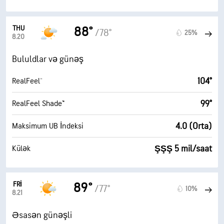
THU
88°
/78°
25%
8.20
Bululdlar və günəş
104°
RealFeel®
99°
RealFeel Shade™
4.0 (Orta)
Maksimum UB İndeksi
ŞŞŞ 5 mil/saat
Külək
FRI
89°
/77°
10%
8.21
Əsasən günəşli