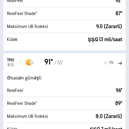
92°
RealFeel®
87°
RealFeel Shade™
9.0 (Zərərli)
Maksimum UB İndeksi
ŞŞQ 13 mil/saat
Külək
THU
91°
/76°
1%
8.13
Əsasən günəşli
96°
RealFeel®
89°
RealFeel Shade™
8.0 (Zərərli)
Maksimum UB İndeksi