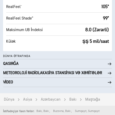
105°
RealFeel®
99°
RealFeel Shade™
8.0 (Zərərli)
Maksimum UB İndeksi
ŞŞ 5 mil/saat
Külək
DÜNYA ƏTRAFINDA
QASIRĞA
METEOROLOJI RADIOLAKASIYA STANSIYASI VƏ XƏRITƏLƏR
VIDEO
Dünya
Asiya
Azərbaycan
Bakı
Maştağa
Bakı
,
Bakı
Buzovna
,
Bakı
Sumqayıt
,
Sumqayıt
İstifadəçiyə Yaxın Yerlər: