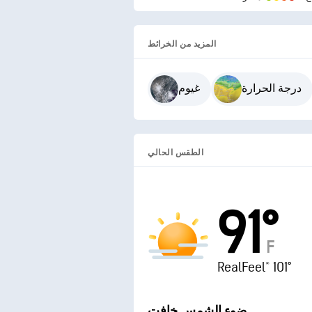
المزيد من الخرائط
درجة الحرارة
غيوم
الطقس الحالي
91°
F
RealFeel® 101°
ضوء الشمس خافت