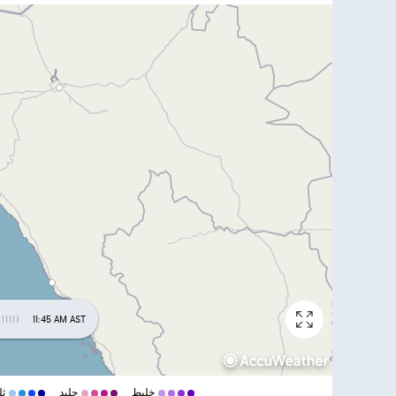
11:45 AM AST
خليط
جليد
ثل