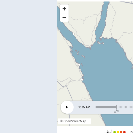
10:15 AM
الآن
© OpenStreetMap
ج
أمطار