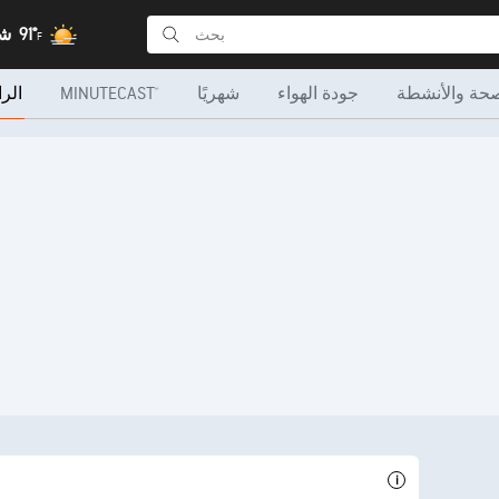
91°
شا
F
صحة والأنشطة
جودة الهواء
شهريًا
MINUTECAST®
الرا