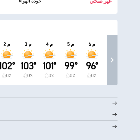
غير صحي
جودة الهواء
6 م
5 م
4 م
3 م
2 م
102°
103°
101°
99°
96°
0٪
0٪
0٪
0٪
0٪