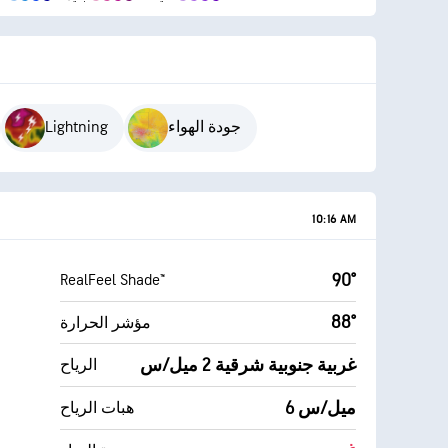
جودة الهواء
Lightning
10:16 AM
90°
RealFeel Shade™
88°
مؤشر الحرارة
غربية جنوبية شرقية 2 ميل/س
الرياح
6 ميل/س
هبات الرياح