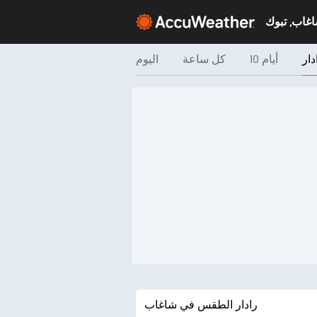
غاب, تبوك
دار
10 أيام
كل ساعة
اليوم
رادار الطقس في شاغاب