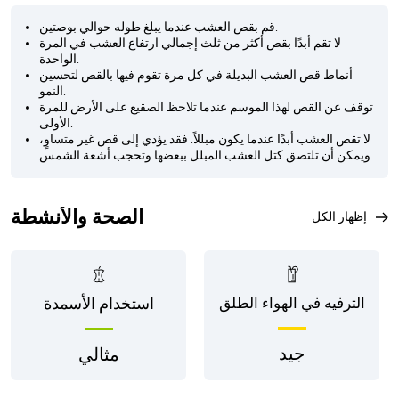
قم بقص العشب عندما يبلغ طوله حوالي بوصتين.
لا تقم أبدًا بقص أكثر من ثلث إجمالي ارتفاع العشب في المرة
الواحدة.
أنماط قص العشب البديلة في كل مرة تقوم فيها بالقص لتحسين
النمو.
توقف عن القص لهذا الموسم عندما تلاحظ الصقيع على الأرض للمرة
الأولى.
لا تقص العشب أبدًا عندما يكون مبللاً. فقد يؤدي إلى قص غير متساوٍ،
ويمكن أن تلتصق كتل العشب المبلل ببعضها وتحجب أشعة الشمس.
الصحة والأنشطة
إظهار الكل
الترفيه في الهواء الطلق
استخدام الأسمدة
جيد
مثالي