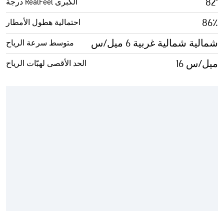
82°
درجة RealFeel الكبرى
86٪
احتمالية هطول الأمطار
شمالية شمالية غربية 6 ميل/س
متوسط سرعة الرياح
16 ميل/س
الحد الأقصى لهبّات الرياح