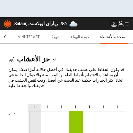
78°
Salaur, ريازان أوبلاست
F
الصحة والأنشطة
جودة الهواء
شهريًا
MINUTECAST®
الراد
جز الأعشاب
قد يكون الحفاظ على عشب حديقتك في أفضل حالاته أمرًا صعبًا. يمكن
أن يساعدك الاهتمام بأنماط الطقس الموسمية والأحوال الحالية في
اتخاذ أكثر الخيارات حكمة عند البحث عن أفضل وقت لقص العشب في
حديقتك والحفاظ عليه.
ا
ا
ا
ا
ا
ا
ا
مثالي
مثالي