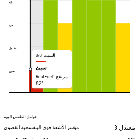
رائع
رائع
جيد
جيد
مقبول
مقبول
السبت, 8‏/‏8
سيئ
سيئ
سيئ
RealFeel® مرتفع
82°
عوامل الطقس اليوم
3 معتدل
مؤشر الأشعة فوق البنفسجية القصوى