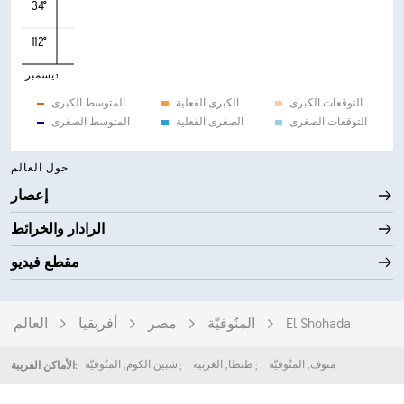
34°
112°
ديسمبر
التوقعات الكبرى
الكبرى الفعلية
المتوسط الكبرى
التوقعات الصغرى
الصغرى الفعلية
المتوسط الصغرى
حول العالم
إعصار
الرادار والخرائط
مقطع فيديو
El Shohada
المنُوفيّة
مصر
أفريقيا
العالم
منوف
,
المنُوفيّة
طنطا
,
الغربية
شبين الكوم
,
المنُوفيّة
الأماكن القريبة: