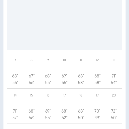
7
8
9
10
11
12
13
68°
67°
68°
69°
68°
68°
71°
55°
56°
55°
55°
58°
58°
54°
14
15
16
17
18
19
20
71°
68°
69°
68°
68°
70°
72°
57°
56°
55°
52°
50°
49°
50°