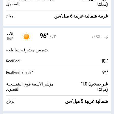
القصوى
تمامًا)
غربية شمالية غربية 6 ميل/س
الرياح
الأحد
96°
/71°
0٪
16‏/‏8
شمس مشرقة ساطعة
101°
RealFeel®
94°
RealFeel Shade™
11.0 (غير صحي
مؤشر الأشعة فوق البنفسجية
القصوى
تمامًا)
شمالية غربية 5 ميل/س
الرياح