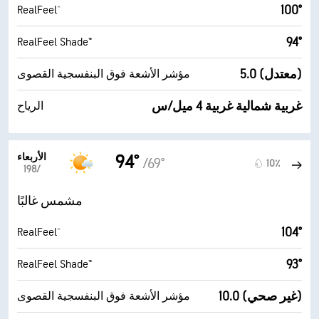
100°
RealFeel®
94°
RealFeel Shade™
5.0 (معتدل)
مؤشر الأشعة فوق البنفسجية القصوى
غربية شمالية غربية 4 ميل/س
الرياح
الأربعاء
94°
/69°
10٪
19‏/‏8
مشمس غالبًا
104°
RealFeel®
93°
RealFeel Shade™
10.0 (غير صحي)
مؤشر الأشعة فوق البنفسجية القصوى