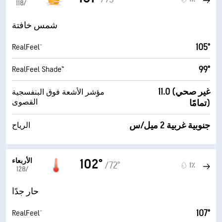
11‏/‏8
شمس خافتة
105°
RealFeel®
99°
RealFeel Shade™
11.0 (غير صحي
مؤشر الأشعة فوق البنفسجية
القصوى
تمامًا)
جنوبية غربية 2 ميل/س
الرياح
الأربعاء
102°
/72°
1٪
12‏/‏8
حار جدًا
107°
RealFeel®