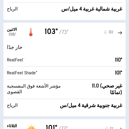
غربية شمالية غربية 4 ميل/س
الرياح
الاثنين
103°
/73°
0٪
10‏/‏8
حار جدًا
110°
RealFeel®
101°
RealFeel Shade™
11.0 (غير صحي
مؤشر الأشعة فوق البنفسجية
القصوى
تمامًا)
غربية جنوبية شرقية 4 ميل/س
الرياح
الثلاثاء
101°
/73°
1٪