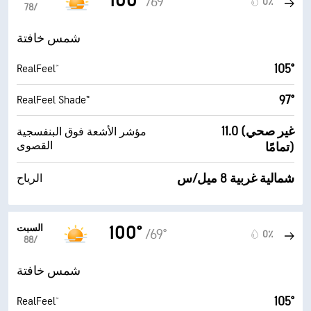
100°
/69°
0٪
7‏/‏8
شمس خافتة
105°
RealFeel®
97°
RealFeel Shade™
11.0 (غير صحي
مؤشر الأشعة فوق البنفسجية
القصوى
تمامًا)
شمالية غربية 8 ميل/س
الرياح
السبت
100°
/69°
0٪
8‏/‏8
شمس خافتة
105°
RealFeel®