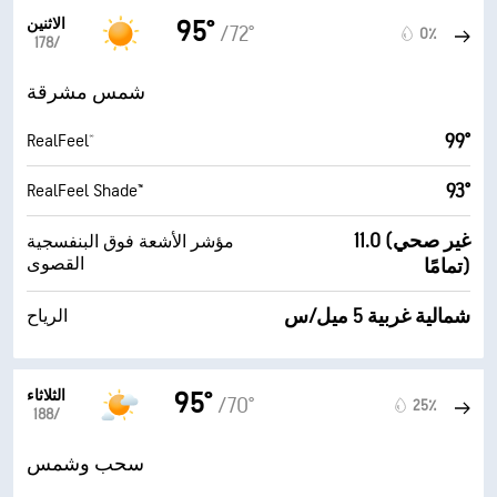
الاثنين
95°
/72°
0٪
17‏/‏8
شمس مشرقة
99°
RealFeel®
93°
RealFeel Shade™
11.0 (غير صحي
مؤشر الأشعة فوق البنفسجية
القصوى
تمامًا)
شمالية غربية 5 ميل/س
الرياح
الثلاثاء
95°
/70°
25٪
18‏/‏8
سحب وشمس