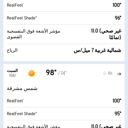
100°
RealFeel®
96°
RealFeel Shade™
11.0 (غير صحي
مؤشر الأشعة فوق البنفسجية
القصوى
تمامًا)
شمالية غربية 7 ميل/س
الرياح
السبت
98°
/74°
0٪
15‏/‏8
شمس مشرقة
100°
RealFeel®
95°
RealFeel Shade™
11.0 (غير صحي
مؤشر الأشعة فوق البنفسجية