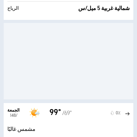
شمالية غربية 5 ميل/س
الرياح
الجمعة
99°
/69°
0٪
14‏/‏8
مشمس غالبًا