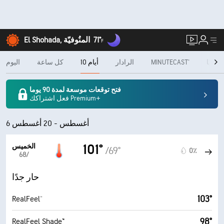
71°
El Shohada, المنُوفيّة
F
شهريًا
MINUTECAST®
الرادار
10 أيام
كل ساعة
اليوم
فتح توقعات موسعة لمدة 90 يوما
فعل اشتراكك Premium+
6 أغسطس - 20 أغسطس
الخميس
101°
/69°
0٪
6‏/‏8
حار جدًا
103°
RealFeel®
98°
RealFeel Shade™