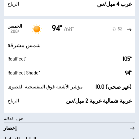
غرب 4 ميل/س
الرياح
الخميس
94°
/68°
5٪
20‏/‏8
شمس مشرقة
105°
RealFeel®
94°
RealFeel Shade™
10.0 (غير صحي)
مؤشر الأشعة فوق البنفسجية القصوى
غربية شمالية غربية 2 ميل/س
الرياح
حول العالم
إعصار