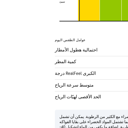
سيئ
سيئ
عوامل الطقس اليوم
احتمالية هطول الأمطار
كمية المطر
درجة RealFeel الكبرى
متوسط سرعة الرياح
الحد الأقصى لهبّات الرياح
راء مع الكثير من الرطوبة. يمكن أن تشمل
ينما تشتمل المواد الخضراء على بقايا الفواكه
والخضراوات أو العشب المُشذب. حافظ على رطوبة السماد عن طريق إضافة ما يكفي من الماء لتشكيل 40-