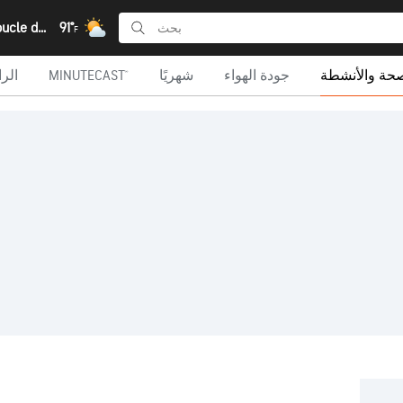
Solenzo, Boucle du Mouhoun
91°
F
صحة والأنشطة
جودة الهواء
شهريًا
MINUTECAST®
الرا