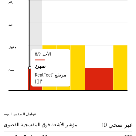
رائع
رائع
جيد
جيد
مقبول
مقبول
الأحد, 9‏/‏8
سيئ
سيئ
سيئ
RealFeel® مرتفع
101°
عوامل الطقس اليوم
10 غير صحي
مؤشر الأشعة فوق البنفسجية القصوى