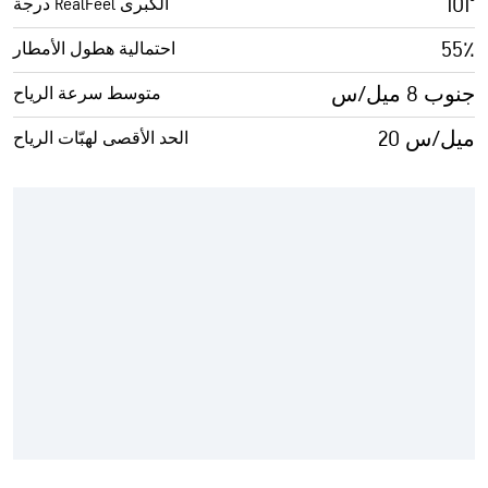
101°
درجة RealFeel الكبرى
55٪
احتمالية هطول الأمطار
جنوب 8 ميل/س
متوسط سرعة الرياح
20 ميل/س
الحد الأقصى لهبّات الرياح