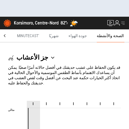
Korsimoro, Centre-Nord
82°
F
الصحة والأنشطة
جودة الهواء
شهريًا
MINUTECAST®
الراد
جز الأعشاب
قد يكون الحفاظ على عشب حديقتك في أفضل حالاته أمرًا صعبًا. يمكن
أن يساعدك الاهتمام بأنماط الطقس الموسمية والأحوال الحالية في
اتخاذ أكثر الخيارات حكمة عند البحث عن أفضل وقت لقص العشب في
حديقتك والحفاظ عليه.
ا
ا
ا
ا
ا
ا
ا
مثالي
مثالي