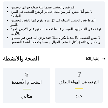
قم بقص العشب عندما يبلغ طوله حوالي بوصتين.
لا تقم أبدًا بقص أكثر من ثلث إجمالي ارتفاع العشب في المرة
الواحدة.
أنماط قص العشب البديلة في كل مرة تقوم فيها بالقص لتحسين
النمو.
توقف عن القص لهذا الموسم عندما تلاحظ الصقيع على الأرض للمرة
الأولى.
لا تقص العشب أبدًا عندما يكون مبللاً. فقد يؤدي إلى قص غير متساوٍ،
ويمكن أن تلتصق كتل العشب المبلل ببعضها وتحجب أشعة الشمس.
الصحة والأنشطة
إظهار الكل
الترفيه في الهواء الطلق
استخدام الأسمدة
جيد
مثالي