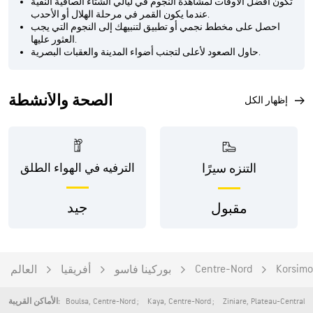
تكون أفضل الأوقات لمشاهدة النجوم في ليالي الشتاء الصافية النقية
عندما يكون القمر في مرحلة الهلال أو الأحدب.
احصل على مخطط نجمي أو تطبيق لتنبيهك إلى النجوم التي يجب
العثور عليها.
حاول الصعود لأعلى لتجنب أضواء المدينة والعقبات البصرية.
الصحة والأنشطة
إظهار الكل
التنزه سيرًا
الترفيه في الهواء الطلق
جيد
مقبول
Centre-Nord
Korsimo
بوركينا فاسو
أفريقيا
العالم
Boulsa
,
Centre-Nord
Kaya
,
Centre-Nord
Ziniare
,
Plateau-Central
الأماكن القريبة: