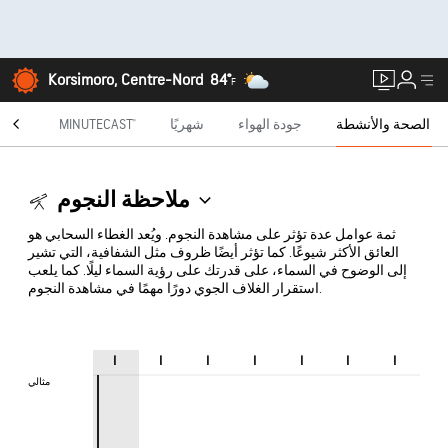
Korsimoro, Centre-Nord
84°
F
الصحة والأنشطة
جودة الهواء
شهريًا
MINUTECAST®
الراد
ملاحظة النجوم
ثمة عوامل عدة تؤثر على مشاهدة النجوم. ويُعد الغطاء السحابي هو
العائق الأكثر شيوعًا. كما تؤثر أيضًا ظروف مثل الشفافية، التي تشير
إلى الوضوح في السماء، على قدرتك على رؤية السماء ليلًا. كما يلعب
استقرار الغلاف الجوي دورًا مهمًا في مشاهدة النجوم.
ا
ا
ا
ا
ا
ا
ا
مثالي
مثالي