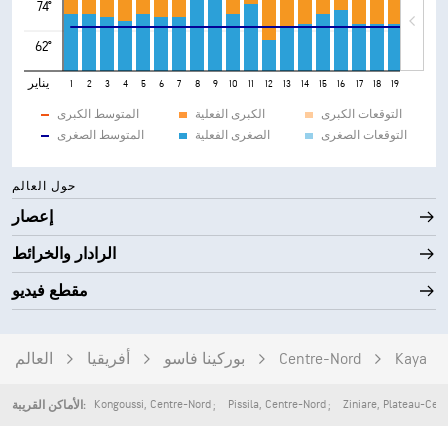
74°
62°
يناير
1
2
3
4
5
6
7
8
9
10
11
12
13
14
15
16
17
18
19
20
21
التوقعات الكبرى
الكبرى الفعلية
المتوسط الكبرى
التوقعات الصغرى
الصغرى الفعلية
المتوسط الصغرى
حول العالم
إعصار
الرادار والخرائط
مقطع فيديو
Centre-Nord
Kaya
بوركينا فاسو
أفريقيا
العالم
Kongoussi
,
Centre-Nord
Pissila
,
Centre-Nord
Ziniare
,
Plateau-Cent
الأماكن القريبة: