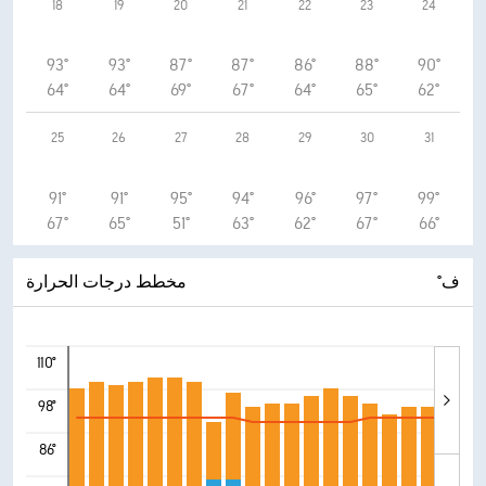
18
19
20
21
22
23
24
93°
93°
87°
87°
86°
88°
90°
64°
64°
69°
67°
64°
65°
62°
25
26
27
28
29
30
31
91°
91°
95°
94°
96°
97°
99°
67°
65°
51°
63°
62°
67°
66°
°ف
مخطط درجات الحرارة
110°
98°
86°