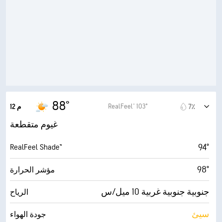
70٪
الرطوبة
75° F
درجة التكثف
6 (متوسط)
AccuLumen Brightness Index™
67٪
الغطاء السحابي
7 ميل
الرؤية
88°
RealFeel® 103°
7٪
12 م
2700 قدم
أقصى ارتفاع للسحاب
غيوم متقطعة
94°
RealFeel Shade™
98°
مؤشر الحرارة
جنوبية جنوبية غربية 10 ميل/س
الرياح
سيئ
جودة الهواء