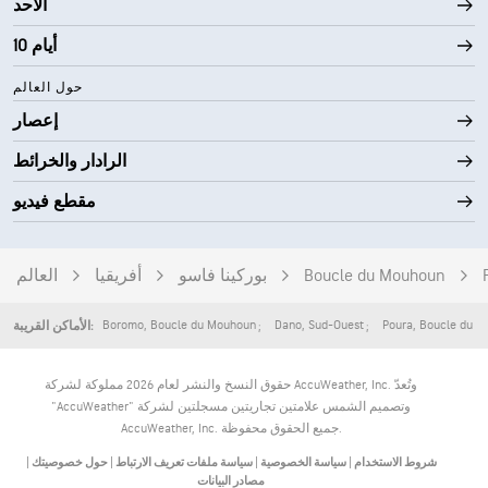
الأحد
0 (مظلم)
AccuLumen Brightness Index™
10 أيام
91٪
الغطاء السحابي
حول العالم
5 ميل
الرؤية
إعصار
الرادار والخرائط
4000 قدم
أقصى ارتفاع للسحاب
مقطع فيديو
Boucle du Mouhoun
بوركينا فاسو
أفريقيا
العالم
Boromo
,
Boucle du Mouhoun
Dano
,
Sud-Ouest
Poura
,
Boucle du M
الأماكن القريبة:
حقوق النسخ والنشر لعام 2026 مملوكة لشركة AccuWeather, Inc. وتُعدّ
"AccuWeather" وتصميم الشمس علامتين تجاريتين مسجلتين لشركة
AccuWeather, Inc. جميع الحقوق محفوظة.
شروط الاستخدام
|
سياسة الخصوصية
|
سياسة ملفات تعريف الارتباط
|
حول خصوصيتك
|
مصادر البيانات