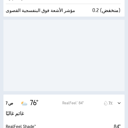
0.2 (منخفض)
مؤشر الأشعة فوق البنفسجية القصوى
9 ميل/س
الهبّات
92٪
الرطوبة
73° F
درجة التكثف
0 (مظلم)
AccuLumen Brightness Index™
84٪
الغطاء السحابي
5 ميل
الرؤية
19400 قدم
أقصى ارتفاع للسحاب
76°
RealFeel® 84°
7٪
7 ص
غائم غالبًا
84°
RealFeel Shade™