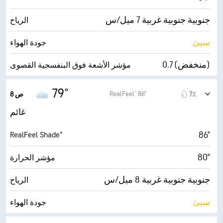
جنوبية جنوبية غربية 7 ميل/س
الرياح
سيئ
جودة الهواء
0.7 (منخفض)
مؤشر الأشعة فوق البنفسجية القصوى
12 ميل/س
الهبّات
79°
RealFeel® 86°
7٪
8 ص
90٪
الرطوبة
غائم
74° F
درجة التكثف
86°
RealFeel Shade™
2 (مظلم)
AccuLumen Brightness Index™
80°
مؤشر الحرارة
89٪
الغطاء السحابي
جنوبية جنوبية غربية 8 ميل/س
الرياح
5 ميل
الرؤية
سيئ
جودة الهواء
19400 قدم
أقصى ارتفاع للسحاب