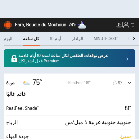
Fara, Boucle du Mouhoun
74°
F
شهريًا
MINUTECAST®
الرادار
10 أيام
كل ساعة
اليوم
عرض توقعات الطقس لكل ساعة لمدة 10 أيام قادمة
فعل اشتراكك Premium+
75°
RealFeel® 81°
5٪
6 ص
غائم غالبًا
81°
RealFeel Shade™
جنوبية جنوبية غربية 6 ميل/س
الرياح
سيئ
جودة الهواء