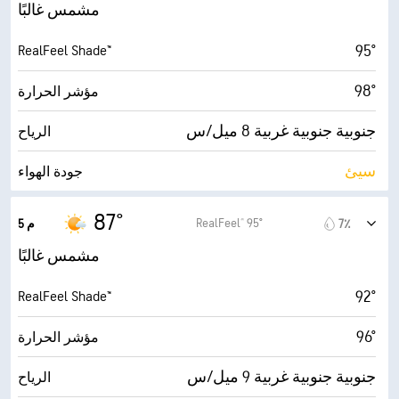
15 ميل/س
الهبّات
مشمس غالبًا
59٪
الرطوبة
95°
RealFeel Shade™
74° F
درجة التكثف
98°
مؤشر الحرارة
9 (ساطع للغاية)
AccuLumen Brightness Index™
جنوبية جنوبية غربية 8 ميل/س
الرياح
13٪
الغطاء السحابي
سيئ
جودة الهواء
10 ميل
الرؤية
2.8 (معتدل)
مؤشر الأشعة فوق البنفسجية القصوى
87°
RealFeel® 95°
7٪
5 م
30000 قدم
أقصى ارتفاع للسحاب
13 ميل/س
الهبّات
مشمس غالبًا
62٪
الرطوبة
92°
RealFeel Shade™
74° F
درجة التكثف
96°
مؤشر الحرارة
9 (ساطع للغاية)
AccuLumen Brightness Index™
جنوبية جنوبية غربية 9 ميل/س
الرياح