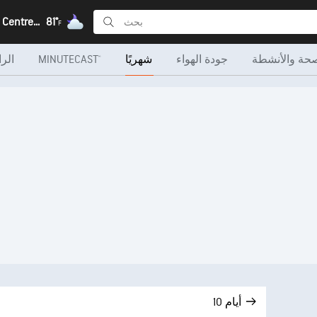
Bourzanga, Centre-Nord
81°
F
صحة والأنشطة
جودة الهواء
شهريًا
MINUTECAST®
الرا
10 أيام