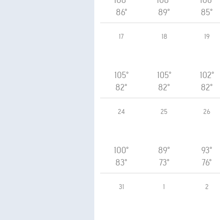
108°
108°
106°
86°
89°
85°
17
18
19
105°
105°
102°
82°
82°
82°
24
25
26
100°
89°
93°
83°
73°
76°
31
1
2