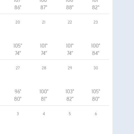
107°
108°
106°
101°
86°
87°
88°
82°
20
21
22
23
105°
101°
101°
100°
74°
74°
74°
84°
27
28
29
30
96°
100°
103°
105°
80°
81°
82°
80°
3
4
5
6