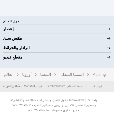
حول العالم
إعصار
طقس سيئ
الرادار والخرائط
مقطع فيديو
Modling
النمسا السفلى
النمسا
أوروبا
العالم
فيينا
,
فيينا
النمسا السفلى
,
Perchtoldsdorf
فيينا
,
Mariahilf
الأماكن القريبة:
حقوق النسخ والنشر لعام 2026 مملوكة لشركة AccuWeather, Inc. وتُعدّ
"AccuWeather" وتصميم الشمس علامتين تجاريتين مسجلتين لشركة
AccuWeather, Inc. جميع الحقوق محفوظة.