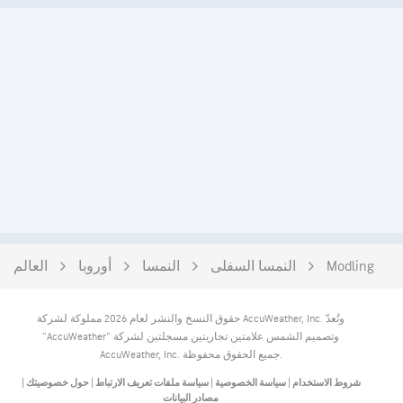
Modling
النمسا السفلى
النمسا
أوروبا
العالم
حقوق النسخ والنشر لعام 2026 مملوكة لشركة AccuWeather, Inc. وتُعدّ
"AccuWeather" وتصميم الشمس علامتين تجاريتين مسجلتين لشركة
AccuWeather, Inc. جميع الحقوق محفوظة.
شروط الاستخدام
|
سياسة الخصوصية
|
سياسة ملفات تعريف الارتباط
|
حول خصوصيتك
|
مصادر البيانات