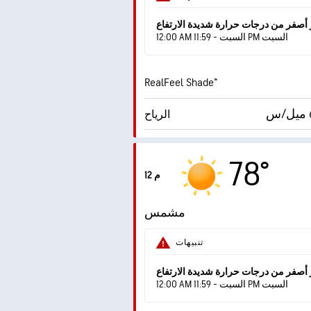
ساطع
 أصفر من درجات حرارة شديدة الارتفاع
12:00 AM السبت - 11:59 PM السبت
RealFeel Shade™
الرياح
الهبّات
78°
12 م
الرطوبة
مشمس
درجة التكثف
تنبيهات
AccuLumen Brightness
ساطع
 أصفر من درجات حرارة شديدة الارتفاع
12:00 AM السبت - 11:59 PM السبت