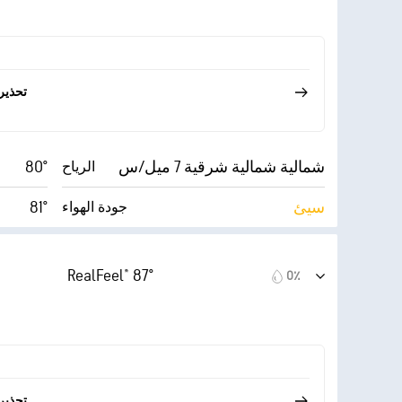
2٪
15 ميل/س
10 ميل
32٪
الرؤية
30000 قدم
49° F
أقصى ارتفاع للسحاب
تحذير
شمالية شمالية شرقية 7 ميل/س
80°
الرياح
سيئ
81°
جودة الهواء
10 (ساطع
5.0
AccuLumen Brightness
Index™
للغاية)
(معتدل)
RealFeel® 87°
0٪
3٪
16 ميل/س
الغطاء السحابي
10 ميل
30٪
الرؤية
30000 قدم
48° F
أقصى ارتفاع للسحاب
تحذير