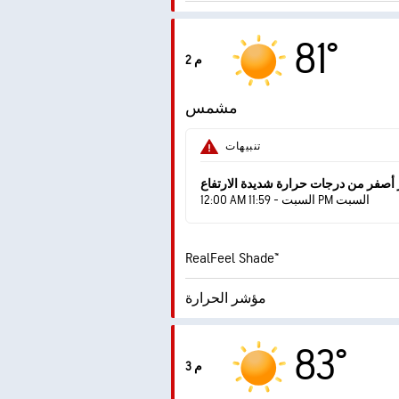
الهبّات
81°
2 م
الرطوبة
مشمس
درجة التكثف
تنبيهات
AccuLumen Brightness
ساطع
 أصفر من درجات حرارة شديدة الارتفاع
12:00 AM السبت - 11:59 PM السبت
RealFeel Shade™
مؤشر الحرارة
مؤشر الأشعة فوق البنفسجية
83°
القصوى
3 م
الهبّات