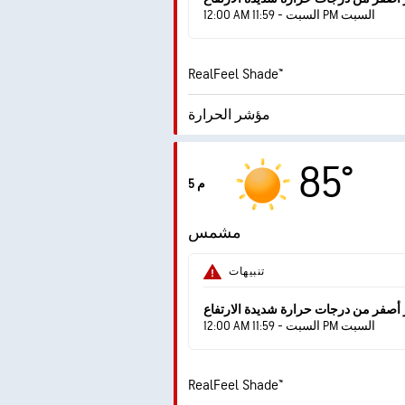
12:00 AM السبت - 11:59 PM السبت
RealFeel Shade™
مؤشر الحرارة
مؤشر الأشعة فوق البنفسجية
85°
القصوى
5 م
الهبّات
مشمس
الرطوبة
تنبيهات
درجة التكثف
 أصفر من درجات حرارة شديدة الارتفاع
12:00 AM السبت - 11:59 PM السبت
RealFeel Shade™