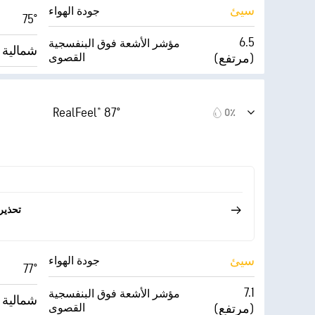
سيئ
جودة الهواء
75°
6.5
مؤشر الأشعة فوق البنفسجية
شمالية شم
(مرتفع)
القصوى
للغاية)
Index™
14 ميل/س
2٪
الغطاء السحابي
RealFeel® 87°
0٪
38٪
10 ميل
الرؤية
50° F
30000 قدم
أقصى ارتفاع للسحاب
10 (
تحذير
سيئ
جودة الهواء
77°
7.1
مؤشر الأشعة فوق البنفسجية
شمالية شم
(مرتفع)
القصوى