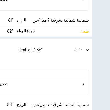
شمالية شمالية شرقية 7 ميل/س
81°
الرياح
سيئ
82°
جودة الهواء
9 (ساطع
4.0
AccuLumen Brightness
Index™
للغاية)
(معتدل)
RealFeel® 86°
0٪
5٪
15 ميل/س
الغطاء السحابي
10 ميل
28٪
الرؤية
30000 قدم
48° F
أقصى ارتفاع للسحاب
تحذير
شمالية شمالية شرقية 7 ميل/س
83°
الرياح