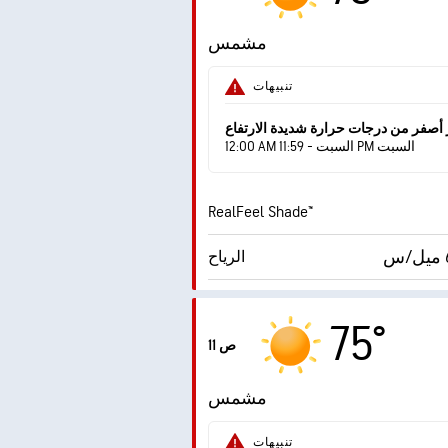
الرطوبة
مشمس
درجة التكثف
تنبيهات
AccuLumen Brightness
اطع
 أصفر من درجات حرارة شديدة الارتفاع
12:00 AM السبت - 11:59 PM السبت
RealFeel Shade™
الرياح
الهبّات
75°
11 ص
الرطوبة
مشمس
درجة التكثف
تنبيهات
AccuLumen Brightness