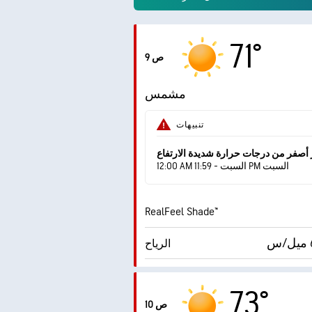
71°
9 ص
مشمس
تنبيهات
 أصفر من درجات حرارة شديدة الارتفاع
12:00 AM السبت - 11:59 PM السبت
RealFeel Shade™
الرياح
الهبّات
73°
10 ص