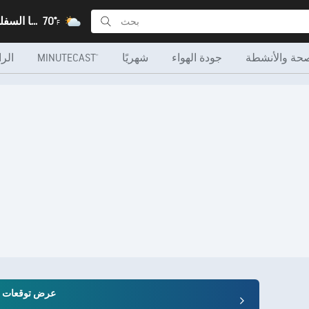
70°
Modling, النمسا السفلى
F
صحة والأنشطة
جودة الهواء
شهريًا
MINUTECAST®
الرا
عرض توقعات الطقس 