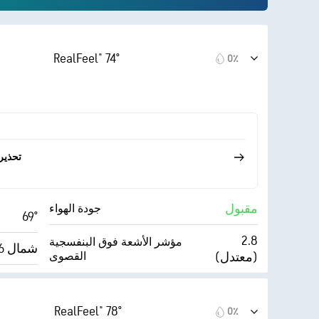
RealFeel® 74°
0٪
تحذير
مقبول
جودة الهواء
69°
2.8
مؤشر الأشعة فوق البنفسجية
شمال 6 ميل/س
(معتدل)
القصوى
للغاية)
Index™
13 ميل/س
5٪
الغطاء السحابي
RealFeel® 78°
0٪