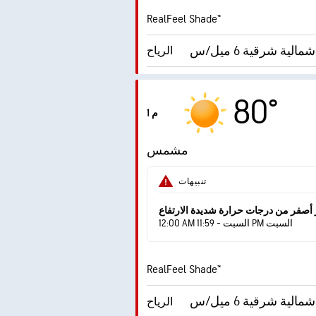
RealFeel Shade™
الية شرقية 6 ميل/س
الرياح
الهبّات
80°
1 م
الرطوبة
مشمس
درجة التكثف
تنبيهات
AccuLumen Brightness
ساطع
 أصفر من درجات حرارة شديدة الارتفاع
12:00 AM السبت - 11:59 PM السبت
RealFeel Shade™
الية شرقية 6 ميل/س
الرياح