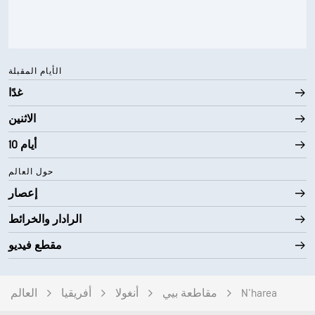
30000 قدم
أقصى ارتفاع للسحاب
الأيام المقبلة
غدًا
الاثنين
10 أيام
حول العالم
إعصار
الرادار والخرائط
مقطع فيديو
N'harea
مقاطعة بيي
أنغولا
أفريقيا
العالم