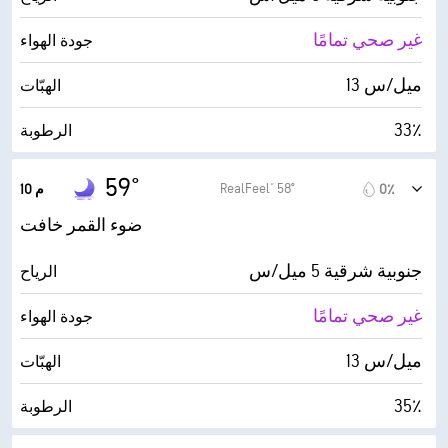
غير صحي تمامًا
جودة الهواء
13 ميل/س
الهبّات
33٪
الرطوبة
32° F
درجة التكثف
59°
RealFeel® 58°
0٪
10 م
0 (مظلم)
AccuLumen Brightness Index™
ضوء القمر خافت
0٪
الغطاء السحابي
جنوبية شرقية 5 ميل/س
الرياح
5 ميل
الرؤية
غير صحي تمامًا
جودة الهواء
30000 قدم
أقصى ارتفاع للسحاب
13 ميل/س
الهبّات
35٪
الرطوبة