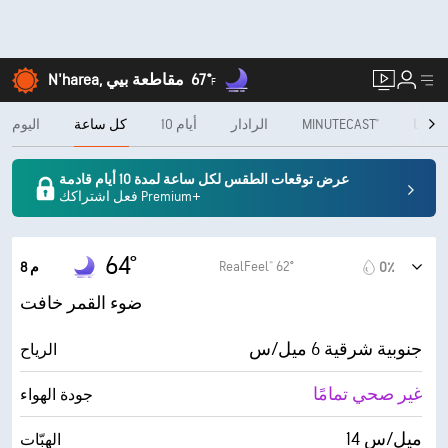
67°
N'harea, مقاطعة بيي
F
شهريًا
MINUTECAST®
الرادار
10 أيام
كل ساعة
اليوم
عرض توقعات الطقس لكل ساعة لمدة 10 أيام قادمة
فعل اشتراكك Premium+
64°
RealFeel® 62°
0٪
8 م
ضوء القمر خافت
جنوبية شرقية 6 ميل/س
الرياح
غير صحي تمامًا
جودة الهواء
14 ميل/س
الهبّات