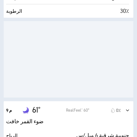
30٪
الرطوبة
32° F
درجة التكثف
0 (مظلم)
AccuLumen Brightness Index™
0٪
الغطاء السحابي
5 ميل
الرؤية
30000 قدم
أقصى ارتفاع للسحاب
61°
RealFeel® 60°
0٪
9 م
ضوء القمر خافت
جنوبية شرقية 6 ميل/س
الرياح