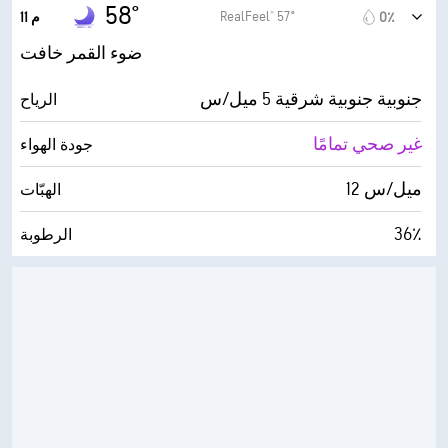
31° F
درجة التكثف
58°
RealFeel® 57°
0٪
11 م
0 (مظلم)
AccuLumen Brightness Index™
ضوء القمر خافت
0٪
الغطاء السحابي
جنوبية جنوبية شرقية 5 ميل/س
الرياح
5 ميل
الرؤية
غير صحي تمامًا
جودة الهواء
30000 قدم
أقصى ارتفاع للسحاب
12 ميل/س
الهبّات
36٪
الرطوبة
31° F
درجة التكثف
0 (مظلم)
AccuLumen Brightness Index™
0٪
الغطاء السحابي
5 ميل
الرؤية