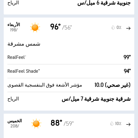
جنوبية شرقية 6 ميل/س
الرياح
الأربعاء
96°
/56°
0٪
19‏/‏8
شمس مشرقة
99°
RealFeel®
94°
RealFeel Shade™
10.0 (غير صحي)
مؤشر الأشعة فوق البنفسجية القصوى
شرقية جنوبية شرقية 7 ميل/س
الرياح
الخميس
88°
/59°
10٪
20‏/‏8