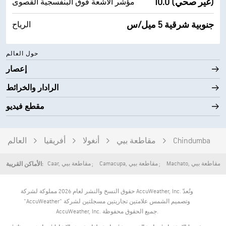
10.0 (غير صحي)
مؤشر الأشعة فوق البنفسجية القصوى
جنوبية شرقية 5 ميل/س
الرياح
حول العالم
إعصار
الرادار والخرائط
مقطع فيديو
Chindumba
مقاطعة بيي
أنغولا
أفريقيا
العالم
مقاطعة بيي
,
Machato
مقاطعة بيي
,
Camacupa
مقاطعة بيي
,
Caar
الأماكن القريبة:
حقوق النسخ والنشر لعام 2026 مملوكة لشركة AccuWeather, Inc. وتُعدّ
"AccuWeather" وتصميم الشمس علامتين تجاريتين مسجلتين لشركة
AccuWeather, Inc. جميع الحقوق محفوظة.