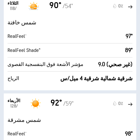
الثلاثاء
90°
/54°
0٪
11‏/‏8
شمس خافتة
97°
RealFeel®
89°
RealFeel Shade™
9.0 (غير صحي)
مؤشر الأشعة فوق البنفسجية القصوى
شرقية شمالية شرقية 4 ميل/س
الرياح
الأربعاء
92°
/59°
0٪
12‏/‏8
شمس مشرقة
98°
RealFeel®