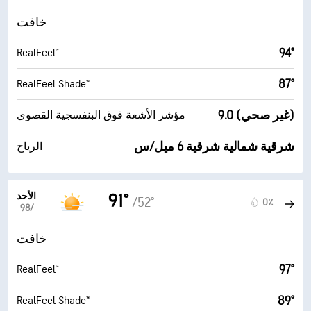
خافت
94°
RealFeel®
87°
RealFeel Shade™
9.0 (غير صحي)
مؤشر الأشعة فوق البنفسجية القصوى
شرقية شمالية شرقية 6 ميل/س
الرياح
الأحد
91°
/52°
0٪
9‏/‏8
خافت
97°
RealFeel®
89°
RealFeel Shade™