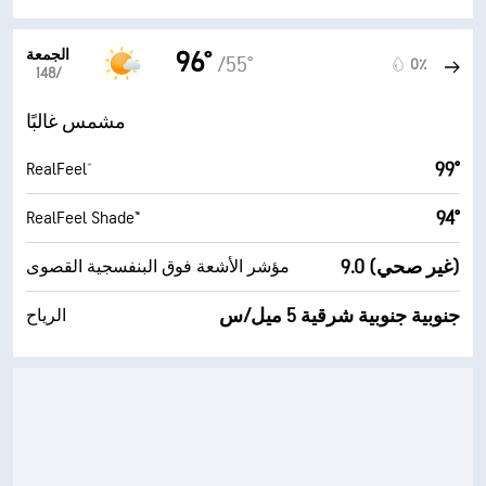
الجمعة
96°
/55°
0٪
14‏/‏8
مشمس غالبًا
99°
RealFeel®
94°
RealFeel Shade™
9.0 (غير صحي)
مؤشر الأشعة فوق البنفسجية القصوى
جنوبية جنوبية شرقية 5 ميل/س
الرياح