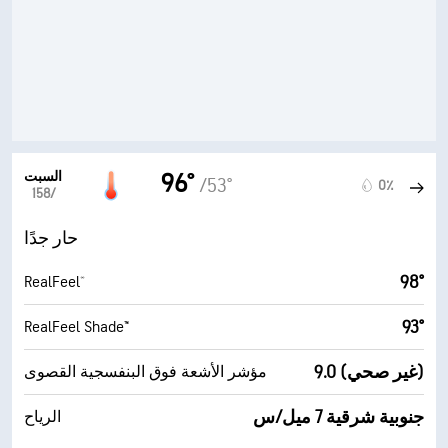
السبت
96°
/53°
0٪
15‏/‏8
حار جدًا
98°
RealFeel®
93°
RealFeel Shade™
9.0 (غير صحي)
مؤشر الأشعة فوق البنفسجية القصوى
جنوبية شرقية 7 ميل/س
الرياح