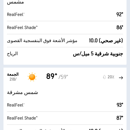
مشمس
92°
RealFeel®
86°
RealFeel Shade™
10.0 (غير صحي)
مؤشر الأشعة فوق البنفسجية القصوى
جنوبية شرقية 5 ميل/س
الرياح
الجمعة
89°
/59°
20٪
21‏/‏8
شمس مشرقة
93°
RealFeel®
87°
RealFeel Shade™