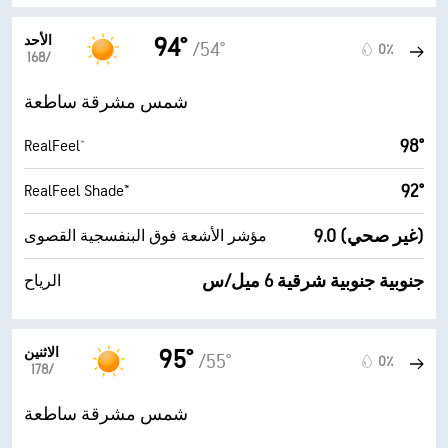
الأحد
94°
/54°
0٪
16‏/‏8
شمس مشرقة ساطعة
98°
RealFeel®
92°
RealFeel Shade™
9.0 (غير صحي)
مؤشر الأشعة فوق البنفسجية القصوى
جنوبية جنوبية شرقية 6 ميل/س
الرياح
الاثنين
95°
/55°
0٪
17‏/‏8
شمس مشرقة ساطعة