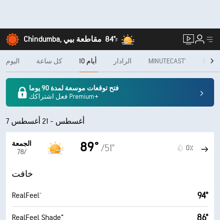
84°
Chindumba, مقاطعة بيي
F
شهريًا
MINUTECAST®
الرادار
10 أيام
كل ساعة
اليوم
فتح توقعات موسعة لمدة 90 يوما
فعل اشتراكك Premium+
7 أغسطس - 21 أغسطس
الجمعة
89°
/51°
0٪
7‏/‏8
خافت
94°
RealFeel®
86°
RealFeel Shade™