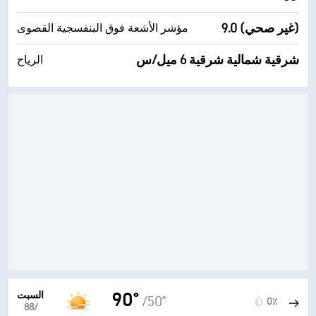
9.0 (غير صحي)
مؤشر الأشعة فوق البنفسجية القصوى
شرقية شمالية شرقية 6 ميل/س
الرياح
السبت
90°
/50°
0٪
8‏/‏8